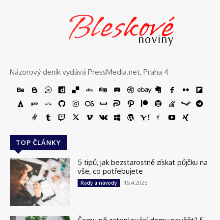
Bleskové
noviny
Názorový deník vydává PressMedia.net, Praha 4
TOP ČLÁNKY
5 tipů, jak bezstarostně získat půjčku na
vše, co potřebujete
15.4.2025
Rady a návody