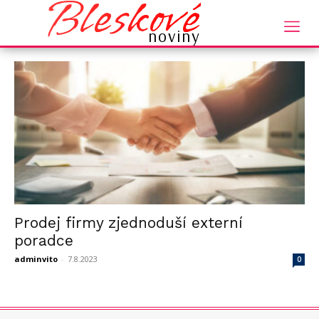
Bleskové
Domů
2023
Srpen
noviny
Měsíční Archiv: Srpen 2023
Prodej firmy zjednoduší externí
poradce
adminvito
-
7.8.2023
0