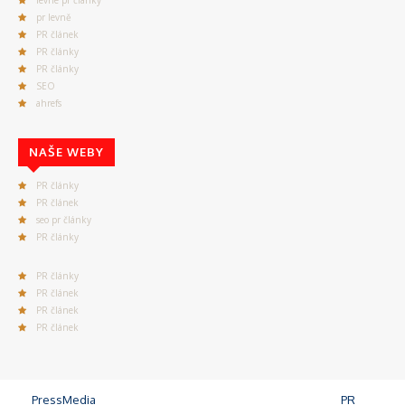
levné pr články
pr levně
PR článek
PR články
PR články
SEO
ahrefs
NAŠE WEBY
PR články
PR článek
seo pr články
PR články
PR články
PR článek
PR článek
PR článek
©
PressMedia
, Praha 4, 140 00 - Od roku 2008 publikujeme
PR