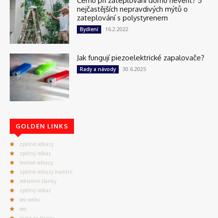
Čemu při zateplování domu nevěřit? 5
nejčastějších nepravdivých mýtů o
zateplování s polystyrenem
16.2.2022
Bydlení
Jak fungují piezoelektrické zapalovače?
30.6.2025
Rady a návody
GOLDEN LINKS
zpětné odkazy
zpětný odkaz
textové odkazy
zpětné odkazy kvalitní
reklamní články
zpětný odkaz
seo webu
seo