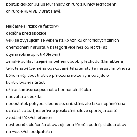
postup doktor Július Muranský, chirurg z Kliniky jednodenní
chirurgie REVIVE v Bratislavě.
Nejčastější rizikové faktory?
dědičná predispozice
věk (se zvyšujícím se věkem riziko vzniku chronických žilních
onemocnění narůstá, v kategorii více než 65 let tří- až
čtyřnásobně oproti 40letým)
ženské pohlaví, zejména během období přechodu (klimakteria)
těhotenství (zejména opakované těhotenství) a nárůst hmotnosti
během něj; tloustnutí se přirozeně nelze vyhnout, jde o
kontrolovaný nárůst
užívání antikoncepce nebo hormonální léčba
nadváha a obezita
nedostatek pohybu, dlouhé sezení, stání, ale také nepřiměřená
svalová zátěž (nesprávné posilování, silové sporty) a časté
zvedání těžkých břemen
nevhodné oblečení a obuv, zejména těsné spodní prádlo a obuv
na vysokých podpatcích