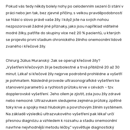
Pokud vás tedy někdy bolely nohy po celodenním sezení či stání v
práci nebo jen tak, bez zjevné příčiny, s velkou pravděpodobností
se hlásí o slovo právě vaše žíly. I když jste na svých nohou
nezpozorovali žádné jiné příznaky, jako jsou například viditelné
modré žilky, patříte do skupiny více než 20 % pacientů, u kterých
se projevilo první stadium chronického žilního onemocnění lidově
zvaného i křečové žíly.
Chirurg Július Muranský: Jak se operují křečové žíly?
„Vyšetření křečových žil je bezbolestné a trvá přibližně 20 až 30
minut. Lékař si křečové žíly nejprve podrobně prohlédne a vyšetří
je pohmatem. Následně provede ultrasonografické vyšetření ke
stanovení parametrů a rychlosti průtoku krve v cévách – tzv.
dopplerovské vyšetření. Jeho cílem je zjistit, zda jsou žíly zdravé
nebo nemocné. Ultrazvukem sledujeme zejména průtoky, zpětné
toky krve a spojky mezi hlubokým a povrchovým žilním systémem.
Na základě výsledků ultrazvukového vyšetření pak lékař určí
přesnou diagnózu a vzhledem k rozsahu a stadiu onemocnění
navrhne nejvhodnější metodu léčby,“ vysvětluje diagnostický