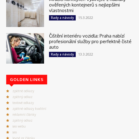
ověřených kontejnerů s nejlepšími
vlastnostmi
15.3.2022
Rady a návody
Čištění interiéru vozidla: Praha nabízí
profesionální služby pro perfektně čisté
auto
13.3.2022
Rady a návody
GOLDEN LINKS
zpětné odkazy
zpětný odkaz
textové odkazy
zpětné odkazy kvalitní
reklamní články
zpětný odkaz
seo webu
seo
levné pr články