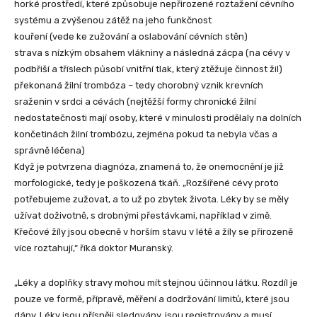
horké prostředí, které způsobuje nepřirozené roztažení cévního
systému a zvýšenou zátěž na jeho funkčnost
kouření (vede ke zužování a oslabování cévních stěn)
strava s nízkým obsahem vlákniny a následná zácpa (na cévy v
podbřiší a tříslech působí vnitřní tlak, který ztěžuje činnost žil)
překonaná žilní trombóza – tedy chorobný vznik krevních
sraženin v srdci a cévách (nejtěžší formy chronické žilní
nedostatečnosti mají osoby, které v minulosti prodělaly na dolních
končetinách žilní trombózu, zejména pokud ta nebyla včas a
správně léčena)
Když je potvrzena diagnóza, znamená to, že onemocnění je již
morfologické, tedy je poškozená tkáň. „Rozšířené cévy proto
potřebujeme zužovat, a to už po zbytek života. Léky by se měly
užívat doživotně, s drobnými přestávkami, například v zimě.
Křečové žíly jsou obecně v horším stavu v létě a žíly se přirozeně
více roztahují,“ říká doktor Muranský.
„Léky a doplňky stravy mohou mít stejnou účinnou látku. Rozdíl je
pouze ve formě, přípravě, měření a dodržování limitů, které jsou
dány. Léky jsou přísněji sledovány, jsou registrovány a musí