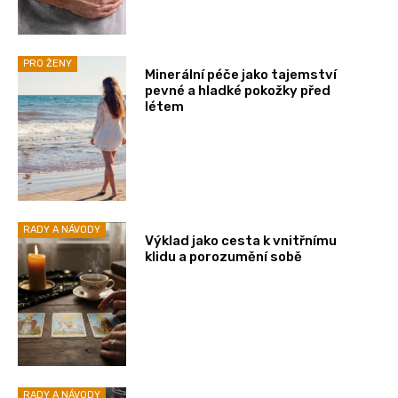
PRO ŽENY
Minerální péče jako tajemství
pevné a hladké pokožky před
létem
RADY A NÁVODY
Výklad jako cesta k vnitřnímu
klidu a porozumění sobě
RADY A NÁVODY