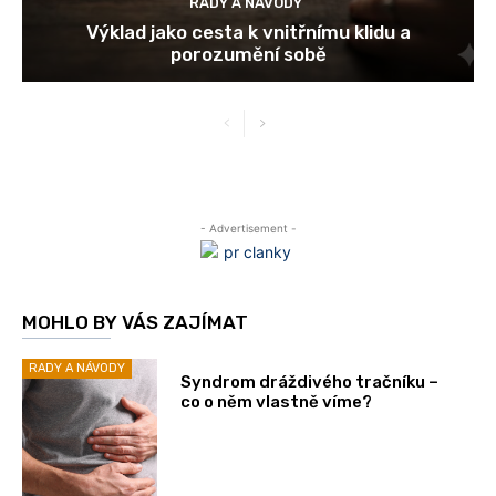
RADY A NÁVODY
Výklad jako cesta k vnitřnímu klidu a
porozumění sobě
- Advertisement -
MOHLO BY VÁS ZAJÍMAT
RADY A NÁVODY
Syndrom dráždivého tračníku –
co o něm vlastně víme?