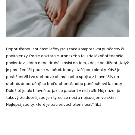
Doporučenou součástí léčby jsou také kompresivní punčochy či
podkolenky. Podle doktora Muranského to, zda lékař předepíše
pacientovi jedno nebo druhé, závisí na tom, kde je postižení. „Když
je postižení žil pouze na bérci, tehdy stačí podkolenky. Když je
postižení žil i ve stehnové oblasti nebo spojka z hlavní žíly na
stehně, doporučují se buď stehenní, nebo punčochové kalhoty.
Důležité je ale hlavně to, jak se pacient v nich cítí. Můj názor je
takový, že dobré jsou jen ty, co se nosí a nejsou jen ve skříni.
Nejlepší jsou ty, které je pacient ochoten nosit,“ říká.