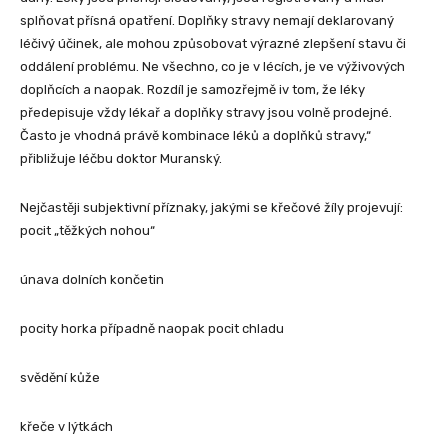
splňovat přísná opatření. Doplňky stravy nemají deklarovaný
léčivý účinek, ale mohou způsobovat výrazné zlepšení stavu či
oddálení problému. Ne všechno, co je v lécích, je ve výživových
doplňcích a naopak. Rozdíl je samozřejmě iv tom, že léky
předepisuje vždy lékař a doplňky stravy jsou volně prodejné.
Často je vhodná právě kombinace léků a doplňků stravy,“
přibližuje léčbu doktor Muranský.
Nejčastěji subjektivní příznaky, jakými se křečové žíly projevují:
pocit „těžkých nohou“
únava dolních končetin
pocity horka případně naopak pocit chladu
svědění kůže
křeče v lýtkách