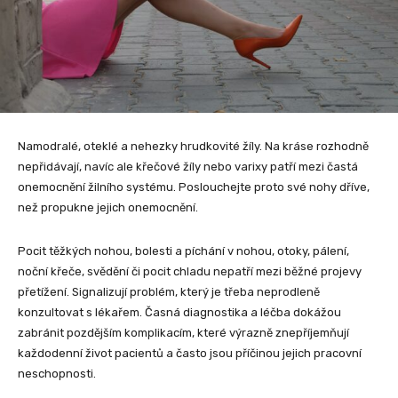
Namodralé, oteklé a nehezky hrudkovité žíly. Na kráse rozhodně
nepřidávají, navíc ale křečové žíly nebo varixy patří mezi častá
onemocnění žilního systému. Poslouchejte proto své nohy dříve,
než propukne jejich onemocnění.
Pocit těžkých nohou, bolesti a píchání v nohou, otoky, pálení,
noční křeče, svědění či pocit chladu nepatří mezi běžné projevy
přetížení. Signalizují problém, který je třeba neprodleně
konzultovat s lékařem. Časná diagnostika a léčba dokážou
zabránit pozdějším komplikacím, které výrazně znepříjemňují
každodenní život pacientů a často jsou příčinou jejich pracovní
neschopnosti.