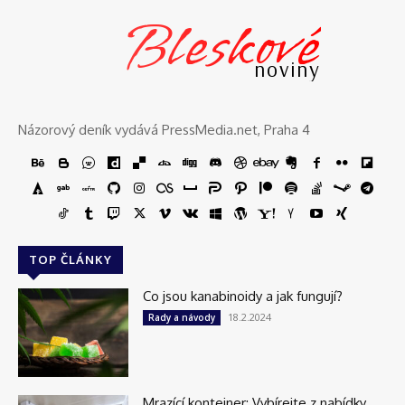
Bleskové
noviny
Názorový deník vydává PressMedia.net, Praha 4
TOP ČLÁNKY
Co jsou kanabinoidy a jak fungují?
18.2.2024
Rady a návody
Mrazící kontejner: Vybírejte z nabídky