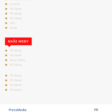
pr levně
PR článek
PR články
PR články
SEO
ahrefs
NAŠE WEBY
PR články
PR článek
seo pr články
PR články
PR články
PR článek
PR článek
PR článek
©
PressMedia
, Praha 4, 140 00 - Od roku 2008 publikujeme
PR