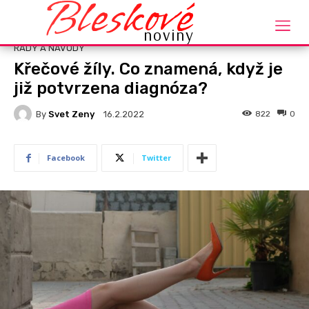
Bleskové
Domů
Rady a návody
noviny
RADY A NÁVODY
Křečové žíly. Co znamená, když je
již potvrzena diagnóza?
By
Svet Zeny
822
0
16.2.2022
Facebook
Twitter