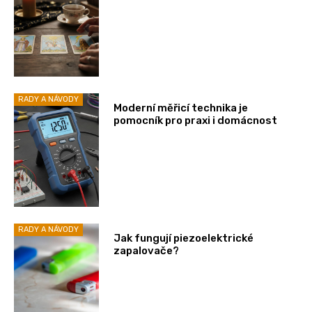
RADY A NÁVODY
Moderní měřicí technika je
pomocník pro praxi i domácnost
RADY A NÁVODY
Jak fungují piezoelektrické
zapalovače?