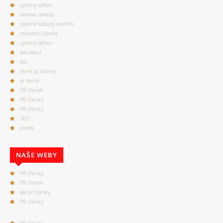
zpětný odkaz
textové odkazy
zpětné odkazy kvalitní
reklamní články
zpětný odkaz
seo webu
seo
levné pr články
pr levně
PR článek
PR články
PR články
SEO
ahrefs
NAŠE WEBY
PR články
PR článek
seo pr články
PR články
PR články