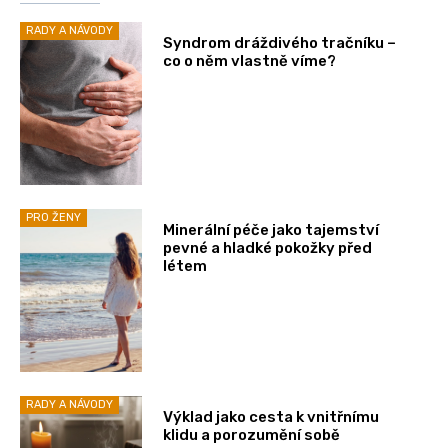
RADY A NÁVODY
Syndrom dráždivého tračníku –
co o něm vlastně víme?
PRO ŽENY
Minerální péče jako tajemství
pevné a hladké pokožky před
létem
RADY A NÁVODY
Výklad jako cesta k vnitřnímu
klidu a porozumění sobě