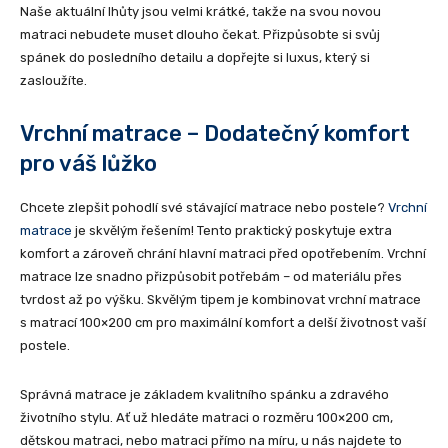
Naše aktuální lhůty jsou velmi krátké, takže na svou novou
matraci nebudete muset dlouho čekat. Přizpůsobte si svůj
spánek do posledního detailu a dopřejte si luxus, který si
zasloužíte.
Vrchní matrace – Dodatečný komfort
pro váš lůžko
Chcete zlepšit pohodlí své stávající matrace nebo postele?
Vrchní
matrace
je skvělým řešením! Tento praktický poskytuje extra
komfort a zároveň chrání hlavní matraci před opotřebením.​ Vrchní
matrace lze snadno přizpůsobit potřebám – od materiálu přes
tvrdost až po výšku. Skvělým tipem je kombinovat vrchní matrace
s matrací 100×200 cm pro maximální komfort a delší životnost vaší
postele.
Správná matrace je základem kvalitního spánku a zdravého
životního stylu. Ať už hledáte matraci o rozměru 100×200 cm,
dětskou matraci, nebo matraci přímo na míru, u nás najdete to