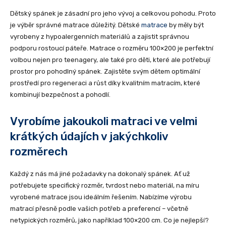
Dětský spánek je zásadní pro jeho vývoj a celkovou pohodu. Proto
je výběr správné matrace důležitý. Dětské
matrace
by měly být
vyrobeny z hypoalergenních materiálů a zajistit správnou
podporu rostoucí páteře. Matrace o rozměru 100×200 je perfektní
volbou nejen pro teenagery, ale také pro děti, které ale potřebují
prostor pro pohodlný spánek. Zajistěte svým dětem optimální
prostředí pro regeneraci a růst díky kvalitním matracím, které
kombinují bezpečnost a pohodlí.
Vyrobíme jakoukoli matraci ve velmi
krátkých údajích v jakýchkoliv
rozměrech​
Každý z nás má jiné požadavky na dokonalý spánek. Ať už
potřebujete specifický rozměr, tvrdost nebo materiál, na míru
vyrobené matrace jsou ideálním řešením. Nabízíme výrobu
matrací přesně podle vašich potřeb a preferencí – včetně
netypických rozměrů, jako například 100×200 cm. Co je nejlepší?