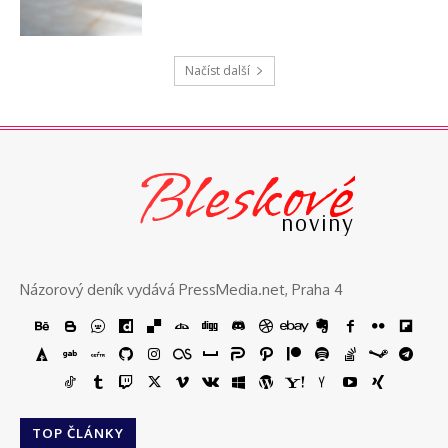
Načíst další
Bleskové
noviny
Názorový deník vydává PressMedia.net, Praha 4
TOP ČLÁNKY