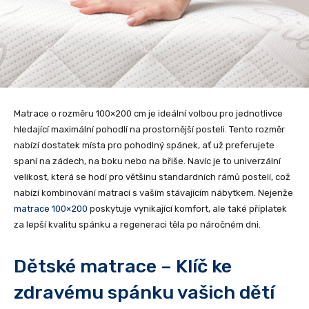
Matrace o rozměru 100×200 cm je ideální volbou pro jednotlivce
hledající maximální pohodlí na prostornější posteli. Tento rozměr
nabízí dostatek místa pro pohodlný spánek, ať už preferujete
spaní na zádech, na boku nebo na břiše. Navíc je to univerzální
velikost, která se hodí pro většinu standardních rámů postelí, což
nabízí kombinování matrací s vaším stávajícím nábytkem. Nejenže
matrace 100×200
poskytuje vynikající komfort, ale také příplatek
za lepší kvalitu spánku a regeneraci těla po náročném dni.
Dětské matrace – Klíč ke
zdravému spánku vašich dětí