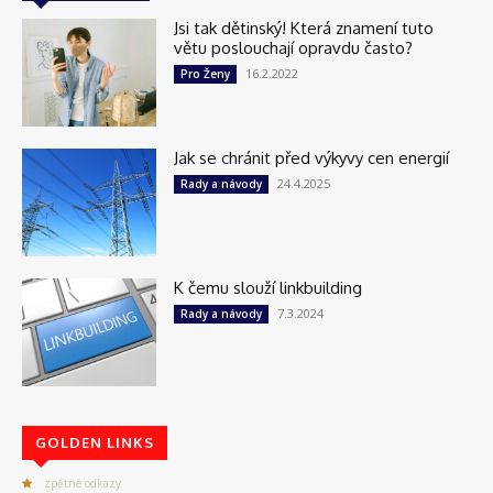
Jsi tak dětinský! Která znamení tuto
větu poslouchají opravdu často?
16.2.2022
Pro Ženy
Jak se chránit před výkyvy cen energií
24.4.2025
Rady a návody
K čemu slouží linkbuilding
7.3.2024
Rady a návody
GOLDEN LINKS
zpětné odkazy