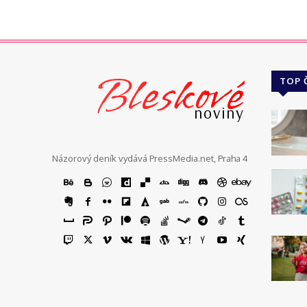
Bleskové
TOP 
noviny
Názorový deník vydává PressMedia.net, Praha 4