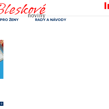
leskové
noviny
PRO ŽENY
RADY A NÁVODY
0