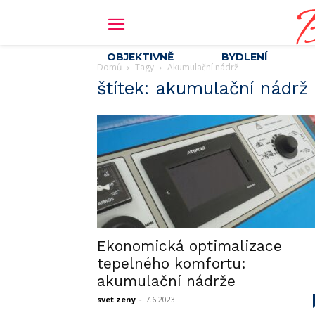
B
OBJEKTIVNĚ
BYDLENÍ
Domů
Tagy
Akumulační nádrž
štítek: akumulační nádrž
Ekonomická optimalizace
tepelného komfortu:
akumulační nádrže
svet zeny
-
7.6.2023