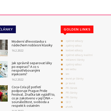
ČLÁNKY
GOLDEN LINKS
zpětné odkazy
Moderní dřevostavba s
nádechem noblesní klasiky
zpětný odkaz
16.2.2022
textové odkazy
zpětné odkazy kvalitní
reklamní články
Jak správně separovat léky
zpětný odkaz
po expiraci? A co s
seo webu
nespotřebovanými
injekcemi?
seo
levné pr články
16.2.2022
pr levně
Coca-Cola již potřetí
PR článek
podporuje Prague Pride
PR články
Festival. Značka tak vyjádří to,
PR články
co je zakotveno v její DNA –
sounáležitost, svoboda a
SEO
respekt k ostatním
ahrefs
11.8.2022