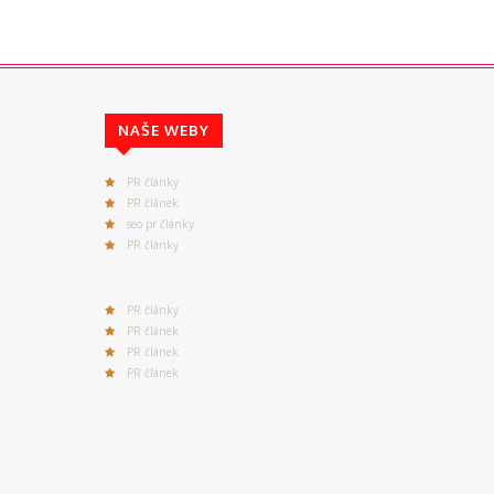
NAŠE WEBY
PR články
PR článek
seo pr články
PR články
PR články
PR článek
PR článek
PR článek