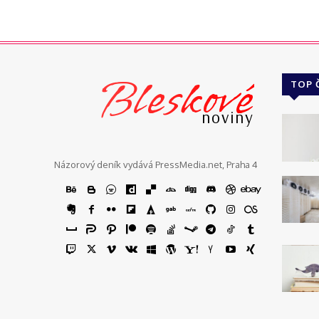
Bleskové
TOP 
noviny
Názorový deník vydává PressMedia.net, Praha 4