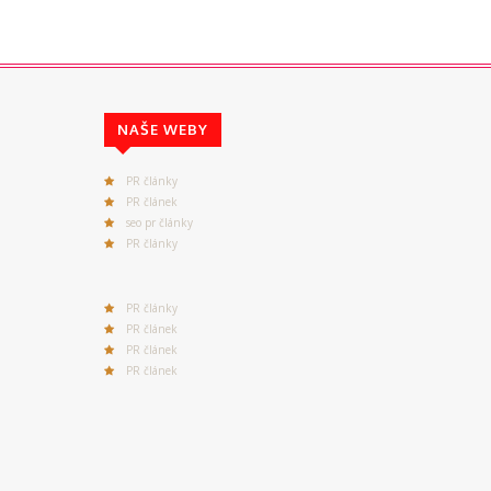
NAŠE WEBY
PR články
PR článek
seo pr články
PR články
PR články
PR článek
PR článek
PR článek