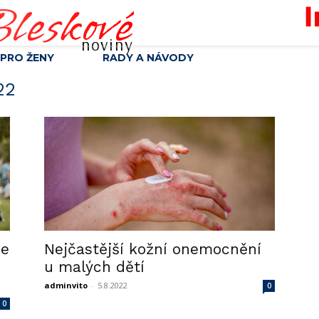
leskové
noviny
PRO ŽENY
RADY A NÁVODY
22
je
Nejčastější kožní onemocnění
u malých dětí
adminvito
-
5.8.2022
0
0