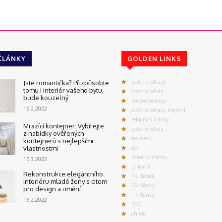
ČLÁNKY
GOLDEN LINKS
zpětné odkazy
Jste romantička? Přizpůsobte
tomu i interiér vašeho bytu,
zpětný odkaz
bude kouzelný
textové odkazy
16.2.2022
zpětné odkazy kvalitní
reklamní články
Mrazící kontejner: Vybírejte
zpětný odkaz
z nabídky ověřených
seo webu
kontejnerů s nejlepšími
vlastnostmi
seo
levné pr články
15.3.2022
pr levně
Rekonstrukce elegantního
PR článek
interiéru mladé ženy s citem
PR články
pro design a umění
PR články
16.2.2022
SEO
ahrefs