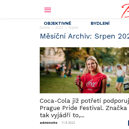
B
OBJEKTIVNĚ
BYDLENÍ
Domů
2022
Srpen
Měsíční Archiv: Srpen 20
Coca-Cola již potřetí podporu
Prague Pride Festival. Značka
tak vyjádří to,...
adminvito
-
11.8.2022