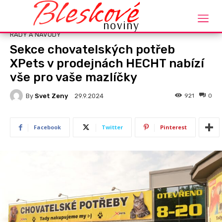
Bleskové
Domů
Rady a návody
noviny
RADY A NÁVODY
Sekce chovatelských potřeb
XPets v prodejnách HECHT nabízí
vše pro vaše mazlíčky
By
Svet Zeny
921
0
29.9.2024
Facebook
Twitter
Pinterest