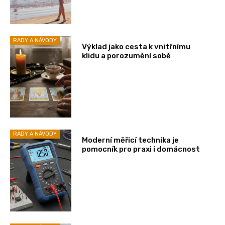
RADY A NÁVODY
Výklad jako cesta k vnitřnímu
klidu a porozumění sobě
RADY A NÁVODY
Moderní měřicí technika je
pomocník pro praxi i domácnost