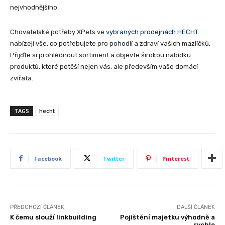
nejvhodnějšího.
Chovatelské potřeby XPets ve
vybraných prodejnách HECHT
nabízejí vše, co potřebujete pro pohodlí a zdraví vašich mazlíčků.
Přijďte si prohlédnout sortiment a objevte širokou nabídku
produktů, které potěší nejen vás, ale především vaše domácí
zvířata.
TAGS
hecht
Facebook
Twitter
Pinterest
PŘEDCHOZÍ ČLÁNEK
DALŠÍ ČLÁNEK
K čemu slouží linkbuilding
Pojištění majetku výhodně a
rychle