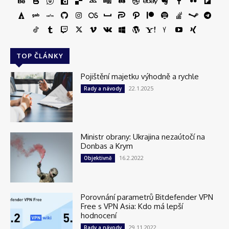
TOP ČLÁNKY
Pojištění majetku výhodně a rychle
22.1.2025
Rady a návody
Ministr obrany: Ukrajina nezaútočí na
Donbas a Krym
16.2.2022
Objektivně
Porovnání parametrů Bitdefender VPN
Free s VPN Asia: Kdo má lepší
hodnocení
29.11.2022
Rady a návody