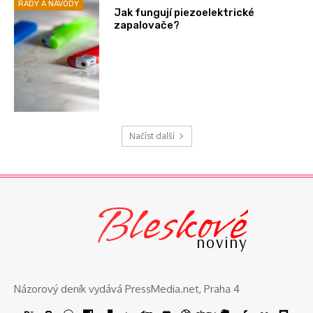
RADY A NÁVODY
Jak fungují piezoelektrické
zapalovače?
Načíst další
Bleskové
noviny
Názorový deník vydává PressMedia.net, Praha 4