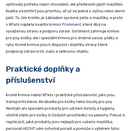
splňovaly potřeby nejen chovatelů, ale především jejich mazlíčků.
Kvalita a komfort jsou prioritou, ať už se jedná o výživu nebo denní
péči. To, čím krmíte, je základem správné péče o mazlíčky, a proto
v XPets najdete kvalitní
krmivo Prominent
, které dbá na
vyváženou stravu a podporu zdraví. Sortiment zahrnuje krmivo
pro psy, kočky, ale i speciální krmiva pro drobné savce, ptáky a
ryby. Kromě krmiva jsou k dispozici i doplňky stravy, které
podporují zdraví srsti, zubů a celkovou vitalitu.
Praktické doplňky a
příslušenství
Kromě krmiva nabízí XPets i praktické příslušenství, jako jsou
transportní klece, škrabadla pro kočky nebo boudy pro psy.
Nechybí ani speciální produkty pro udržení čistoty a hygieny,
včetně steliv pro kočky či čisticích prostředků na pelechy. Pokud si
nejste jisti, jaké produkty jsou nejlepší pro vašeho mazlíčka,
personál HECHT vám ochotně poradí a pomůže s výběrem toho