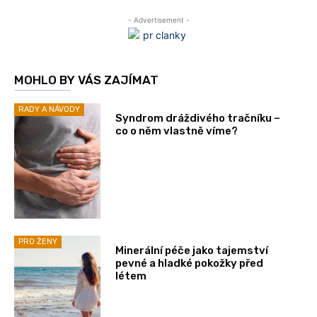
- Advertisement -
MOHLO BY VÁS ZAJÍMAT
RADY A NÁVODY
Syndrom dráždivého tračníku –
co o něm vlastně víme?
PRO ŽENY
Minerální péče jako tajemství
pevné a hladké pokožky před
létem