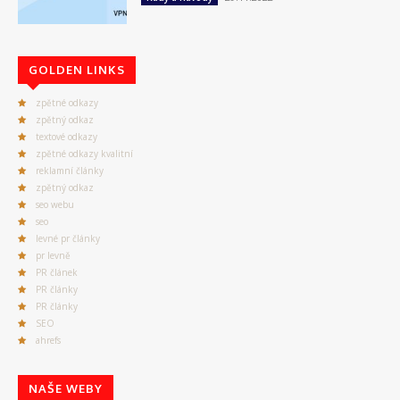
GOLDEN LINKS
zpětné odkazy
zpětný odkaz
textové odkazy
zpětné odkazy kvalitní
reklamní články
zpětný odkaz
seo webu
seo
levné pr články
pr levně
PR článek
PR články
PR články
SEO
ahrefs
NAŠE WEBY