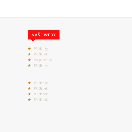
NAŠE WEBY
PR články
PR článek
seo pr články
PR články
PR články
PR článek
PR článek
PR článek