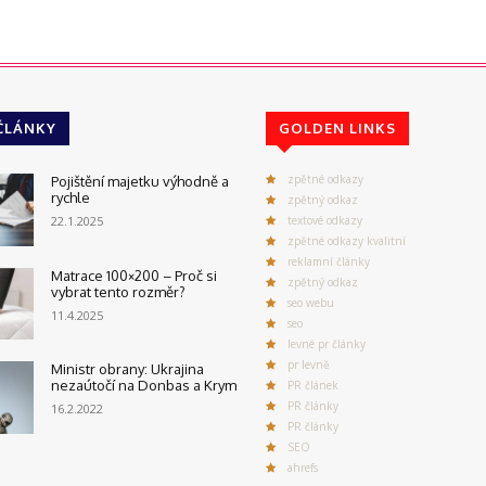
ČLÁNKY
GOLDEN LINKS
zpětné odkazy
Pojištění majetku výhodně a
rychle
zpětný odkaz
22.1.2025
textové odkazy
zpětné odkazy kvalitní
reklamní články
Matrace 100×200 – Proč si
zpětný odkaz
vybrat tento rozměr?
seo webu
11.4.2025
seo
levné pr články
pr levně
Ministr obrany: Ukrajina
nezaútočí na Donbas a Krym
PR článek
PR články
16.2.2022
PR články
SEO
ahrefs