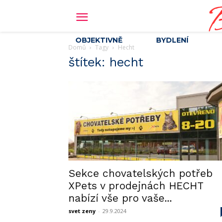
B
OBJEKTIVNĚ
BYDLENÍ
Domů
Tagy
Hecht
štítek: hecht
Sekce chovatelských potřeb
XPets v prodejnách HECHT
nabízí vše pro vaše...
svet zeny
-
29.9.2024