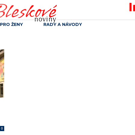
leskové
noviny
PRO ŽENY
RADY A NÁVODY
0