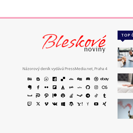
Bleskové
TOP 
noviny
Názorový deník vydává PressMedia.net, Praha 4