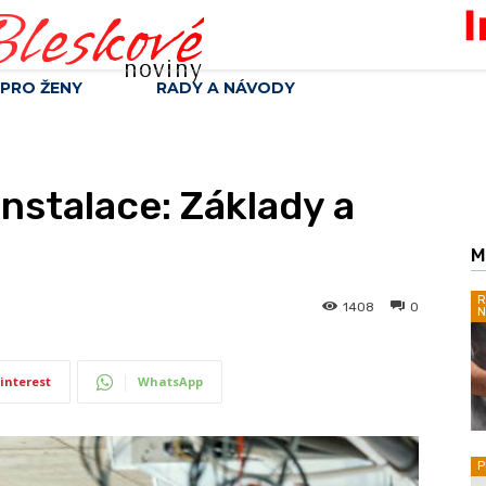
leskové
noviny
PRO ŽENY
RADY A NÁVODY
instalace: Základy a
M
R
1408
0
N
interest
WhatsApp
P