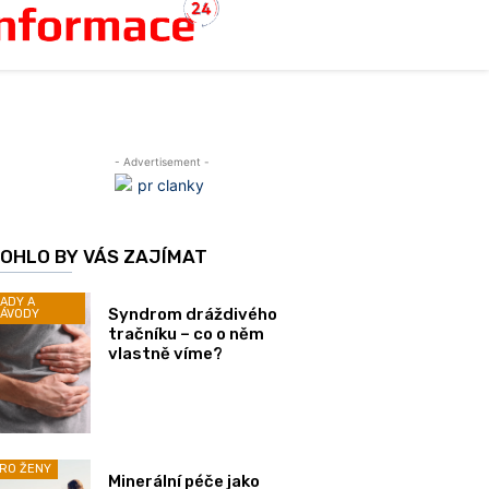
- Advertisement -
OHLO BY VÁS ZAJÍMAT
ADY A
Syndrom dráždivého
ÁVODY
tračníku – co o něm
vlastně víme?
RO ŽENY
Minerální péče jako