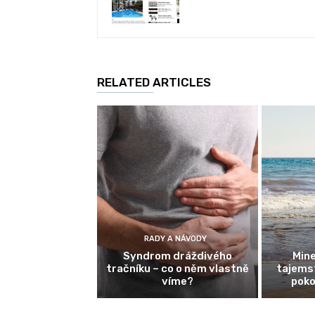
RELATED ARTICLES
RADY A NÁVODY
Syndrom dráždivého
Mine
tračníku – co o něm vlastně
tajemst
víme?
poko