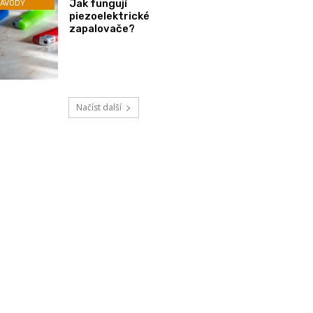
Jak fungují
ÁVODY
piezoelektrické
zapalovače?
Načíst další