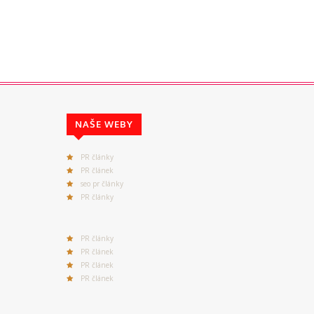
NAŠE WEBY
PR články
PR článek
seo pr články
PR články
PR články
PR článek
PR článek
PR článek