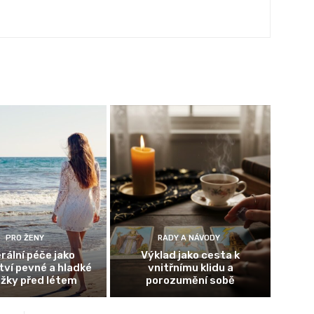
PRO ŽENY
RADY A NÁVODY
rální péče jako
Výklad jako cesta k
ví pevné a hladké
vnitřnímu klidu a
žky před létem
porozumění sobě