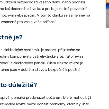
N
em udržení bezpečnosti vašeho domu nebo podniku.
šeho každodenního života, a proto je nutné pravidelně
lo možným nebezpečím. V tomto článku se zaměříme na
o znamená pro vás a vaše zařízení.
stně je?
ze elektrických systémů, je proces, při kterém se
echny komponenty vaší elektrické sítě. Tato revize
vodů a elektrických panelů. Cílem elektro revize je
ystému jsou v dobrém stavu a bezpečné k použití.
 to důležité?
d. Zaprvé, pomáhá předcházet požárům, které mohou být
ravidelná revize může odhalit problémy, které by jinak