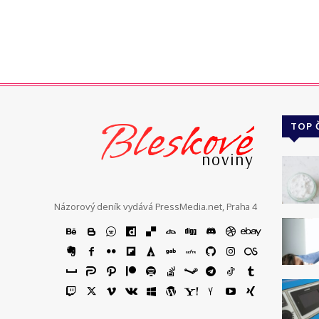
Bleskové
TOP 
noviny
Názorový deník vydává PressMedia.net, Praha 4