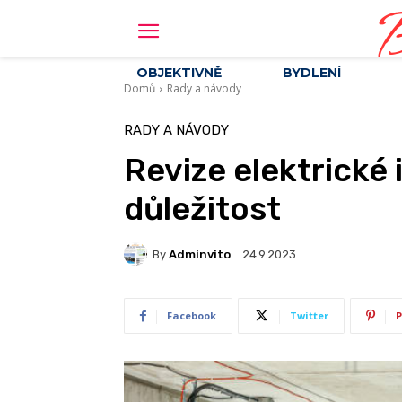
B
OBJEKTIVNĚ
BYDLENÍ
Domů
Rady a návody
RADY A NÁVODY
Revize elektrické 
důležitost
By
Adminvito
24.9.2023
Facebook
Twitter
P