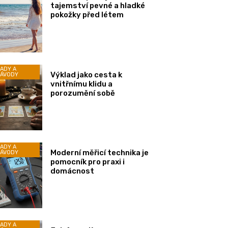
tajemství pevné a hladké
pokožky před létem
ADY A
Výklad jako cesta k
ÁVODY
vnitřnímu klidu a
porozumění sobě
ADY A
Moderní měřicí technika je
ÁVODY
pomocník pro praxi i
domácnost
ADY A