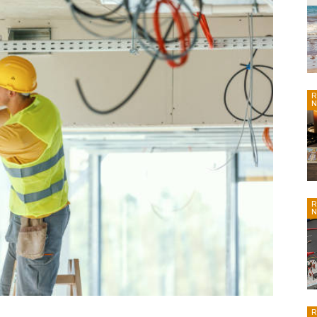
R
N
R
N
R