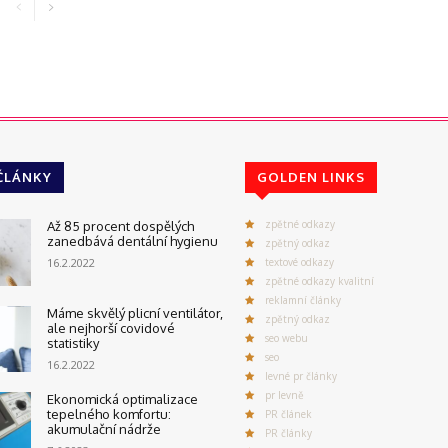
ČLÁNKY
GOLDEN LINKS
zpětné odkazy
Až 85 procent dospělých
zanedbává dentální hygienu
zpětný odkaz
16.2.2022
textové odkazy
zpětné odkazy kvalitní
reklamní články
Máme skvělý plicní ventilátor,
zpětný odkaz
ale nejhorší covidové
seo webu
statistiky
seo
16.2.2022
levné pr články
pr levně
Ekonomická optimalizace
tepelného komfortu:
PR článek
akumulační nádrže
PR články