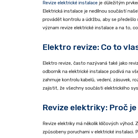
Revize elektrické instalace
je důležitým prvk
Elektrická instalace je nedílnou součástí na
provádět kontrolu a údržbu, aby se předeš
význam revize elektrické instalace a na to, c
Elektro revize: Co to vla
Elektro revize, často nazývaná také jako revi
odborník na elektrické instalace podívá na vš
zahrnuje kontrolu kabelů, vedení, zásuvek, roz
zajistit, že všechny součásti elektrického s
Revize elektriky: Proč je
Revize elektriky má několik klíčových výho
způsobeny poruchami v elektrické instalaci. P