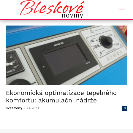
Bleskové
Domů
Tagy
Ekonomická optimalizace
noviny
štítek: ekonomická optimalizace
Ekonomická optimalizace tepelného
komfortu: akumulační nádrže
svet zeny
-
7.6.2023
0