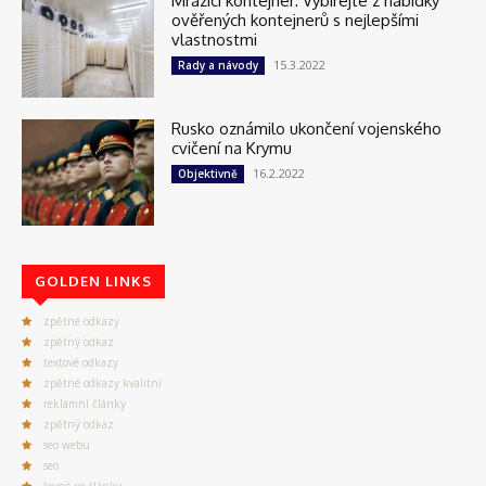
Mrazící kontejner: Vybírejte z nabídky
ověřených kontejnerů s nejlepšími
vlastnostmi
15.3.2022
Rady a návody
Rusko oznámilo ukončení vojenského
cvičení na Krymu
16.2.2022
Objektivně
GOLDEN LINKS
zpětné odkazy
zpětný odkaz
textové odkazy
zpětné odkazy kvalitní
reklamní články
zpětný odkaz
seo webu
seo