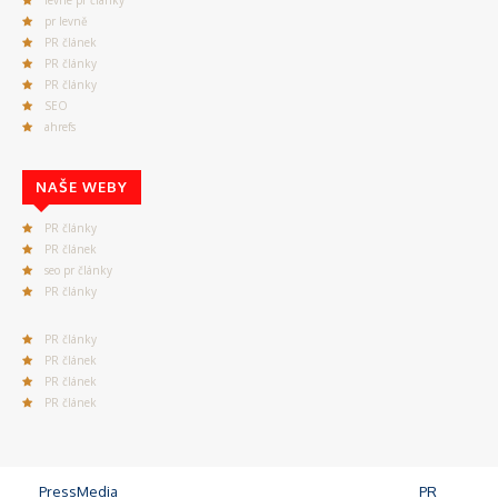
levné pr články
pr levně
PR článek
PR články
PR články
SEO
ahrefs
NAŠE WEBY
PR články
PR článek
seo pr články
PR články
PR články
PR článek
PR článek
PR článek
©
PressMedia
, Praha 4, 140 00 - Od roku 2008 publikujeme
PR