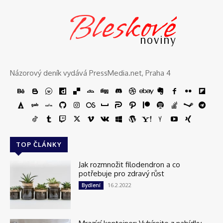
Bleskové
noviny
Názorový deník vydává PressMedia.net, Praha 4
TOP ČLÁNKY
Jak rozmnožit filodendron a co
potřebuje pro zdravý růst
16.2.2022
Bydlení