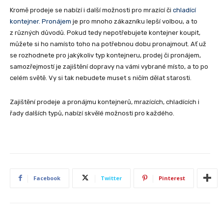
Kromě prodeje se nabízí i další možnosti pro mrazící či
chladící
kontejner. Pronájem
je pro mnoho zákazníku lepší volbou, a to
z různých důvodů. Pokud tedy nepotřebujete kontejner koupit,
můžete si ho namísto toho na potřebnou dobu pronajmout. Ať už
se rozhodnete pro jakýkoliv typ kontejneru, prodej či pronájem,
samozřejmostí je zajištění dopravy na vámi vybrané místo, a to po
celém světě. Vy si tak nebudete muset s ničím dělat starosti.
Zajištění prodeje a pronájmu kontejnerů, mrazících, chladících i
řady dalších typů, nabízí skvělé možnosti pro každého.
Facebook
Twitter
Pinterest