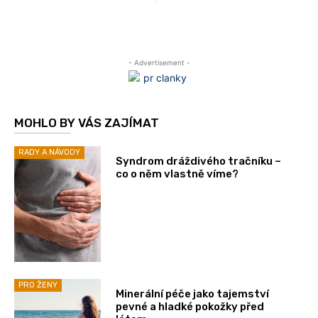
- Advertisement -
MOHLO BY VÁS ZAJÍMAT
RADY A NÁVODY
Syndrom dráždivého tračníku –
co o něm vlastně víme?
PRO ŽENY
Minerální péče jako tajemství
pevné a hladké pokožky před