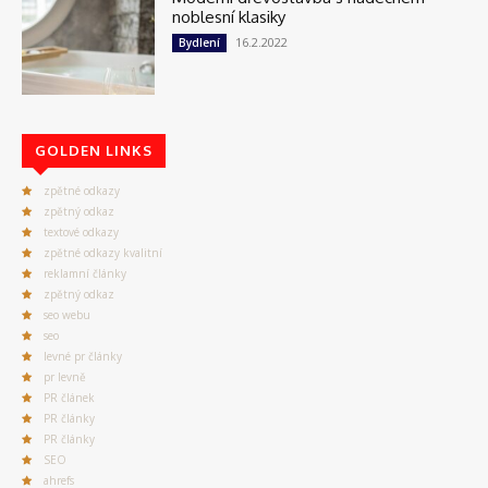
noblesní klasiky
16.2.2022
Bydlení
GOLDEN LINKS
zpětné odkazy
zpětný odkaz
textové odkazy
zpětné odkazy kvalitní
reklamní články
zpětný odkaz
seo webu
seo
levné pr články
pr levně
PR článek
PR články
PR články
SEO
ahrefs