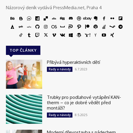
Názorový deník vydává PressMedia.net, Praha 4
TOP ČLÁNKY
Přibývá hyperaktivních dětí
6.7.2023
Rady a návody
Trubky pro podlahové vytápění KAN-
therm – co je dobré vědět před
montáží?
8.5.2025
Rady a návody
Moderní dřevostavba s nádechem