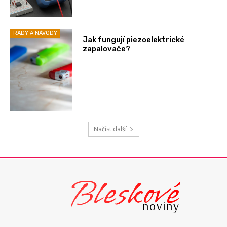
RADY A NÁVODY
Jak fungují piezoelektrické
zapalovače?
Načíst další
Bleskové
noviny