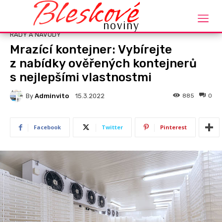
Bleskové
Domů
Rady a návody
noviny
RADY A NÁVODY
Mrazící kontejner: Vybírejte
z nabídky ověřených kontejnerů
s nejlepšími vlastnostmi
By
Adminvito
885
0
15.3.2022
Facebook
Twitter
Pinterest