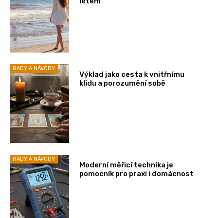
létem
RADY A NÁVODY
Výklad jako cesta k vnitřnímu
klidu a porozumění sobě
RADY A NÁVODY
Moderní měřicí technika je
pomocník pro praxi i domácnost