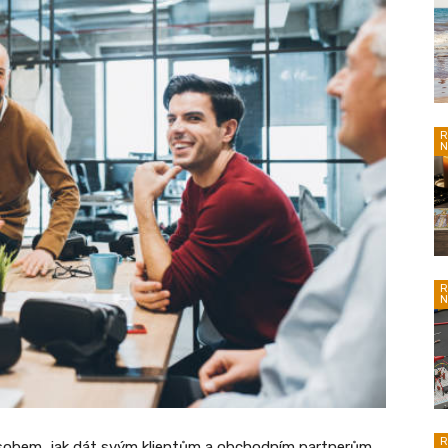
R
N
R
N
R
sobem, jak dát svým klientům a obchodním partnerům