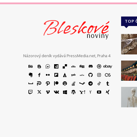
Bleskové
TOP 
noviny
Názorový deník vydává PressMedia.net, Praha 4