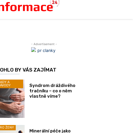
- Advertisement -
OHLO BY VÁS ZAJÍMAT
ADY A
Syndrom dráždivého
ÁVODY
tračníku – co o něm
vlastně víme?
RO ŽENY
Minerální péče jako