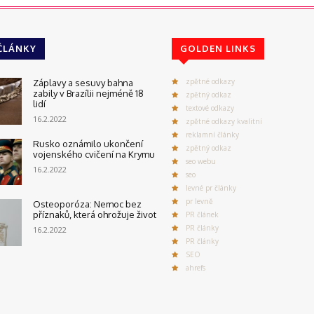
ČLÁNKY
GOLDEN LINKS
zpětné odkazy
Záplavy a sesuvy bahna
zabily v Brazílii nejméně 18
zpětný odkaz
lidí
textové odkazy
16.2.2022
zpětné odkazy kvalitní
reklamní články
Rusko oznámilo ukončení
zpětný odkaz
vojenského cvičení na Krymu
seo webu
16.2.2022
seo
levné pr články
pr levně
Osteoporóza: Nemoc bez
příznaků, která ohrožuje život
PR článek
PR články
16.2.2022
PR články
SEO
ahrefs