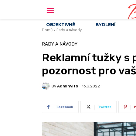
B
OBJEKTIVNĚ
BYDLENÍ
Domů
Rady a návody
RADY A NÁVODY
Reklamní tužky s 
pozornost pro vaš
By
Adminvito
16.3.2022
Facebook
Twitter
P