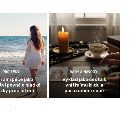
PRO ŽENY
RADY A NÁVODY
rální péče jako
Výklad jako cesta k
ví pevné a hladké
vnitřnímu klidu a
žky před létem
porozumění sobě