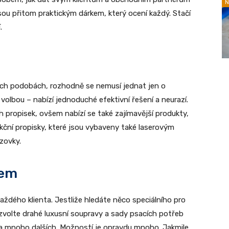
N
jsou přitom praktickým dárkem, který ocení každý. Stačí
.
ch podobách, rozhodně se nemusí jednat jen o
volbou – nabízí jednoduché efektivní řešení a neurazí.
 propisek, ovšem nabízí se také zajímavější produkty,
nkční propisky, které jsou vybaveny také laserovým
zovky.
kem
ždého klienta. Jestliže hledáte něco speciálního pro
volte drahé luxusní soupravy a sady psacích potřeb
 a mnoho dalších. Možností je opravdu mnoho. Jakmile