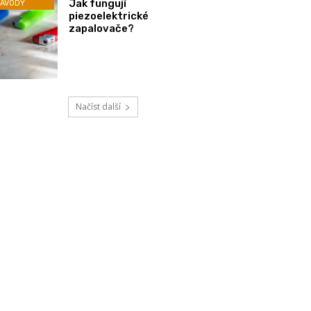
Jak fungují
ÁVODY
piezoelektrické
zapalovače?
Načíst další