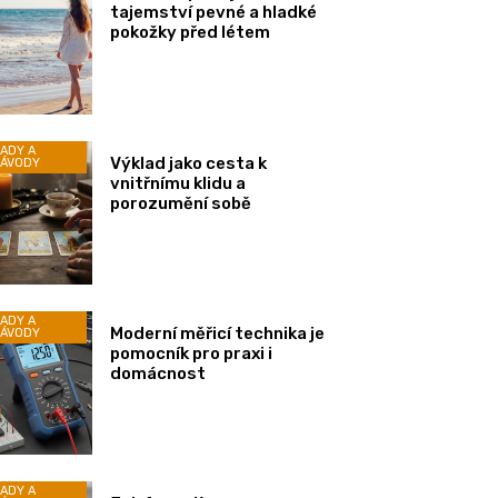
tajemství pevné a hladké
pokožky před létem
ADY A
Výklad jako cesta k
ÁVODY
vnitřnímu klidu a
porozumění sobě
ADY A
Moderní měřicí technika je
ÁVODY
pomocník pro praxi i
domácnost
ADY A