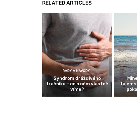
RELATED ARTICLES
RADY A NÁVODY
Syndrom dráždivého
Mine
tračníku – co o něm vlastně
tajemst
víme?
poko