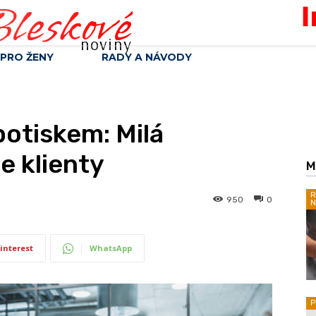
leskové
noviny
PRO ŽENY
RADY A NÁVODY
potiskem: Milá
e klienty
M
R
950
0
N
interest
WhatsApp
P