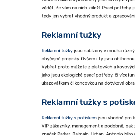
vědět, že vám na nich záleží. Psací potřeby 
tedy jen vybrat vhodný produkt a zpracování
Reklamní tužky
Reklamní tužky
jsou nabízeny v mnoha různý
obyčejné propisky. Ovšem i ty jsou oblíbenou 
Vybírat proto můžete z platových a kovových
jako jsou ekologické psací potřeby, či vícefu
ukazovátkem či koncovkou na dotykové obra
Reklamní tužky s potis
Reklamní tužky s potiskem
jsou vhodné pro ka
VIP zákazníky, management a podobně, pak z
značek Parker, Balmain, Urban, Antonio Miro